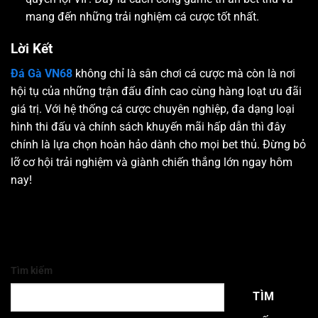
mang đến những trải nghiệm cá cược tốt nhất.
Lời Kết
Đá Gà VN68
không chỉ là sân chơi cá cược mà còn là nơi
hội tụ của những trận đấu đỉnh cao cùng hàng loạt ưu đãi
giá trị. Với hệ thống cá cược chuyên nghiệp, đa dạng loại
hình thi đấu và chính sách khuyến mãi hấp dẫn thì đây
chính là lựa chọn hoàn hảo dành cho mọi bet thủ. Đừng bỏ
lỡ cơ hội trải nghiệm và giành chiến thắng lớn ngay hôm
nay!
Tìm kiếm
TÌM