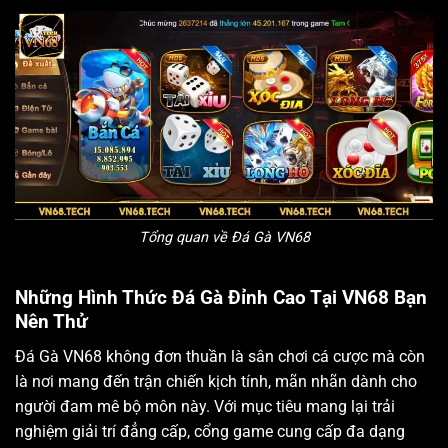
Tổng quan về Đá Gà VN68
Những Hình Thức Đá Gà Đỉnh Cao Tại VN68 Bạn
Nên Thử
Đá Gà VN68 không đơn thuần là sân chơi cá cược mà còn
là nơi mang đến trận chiến kịch tính, mãn nhãn dành cho
người đam mê bộ môn này. Với mục tiêu mang lại trải
nghiệm giải trí đẳng cấp, cổng game cung cấp đa dạng