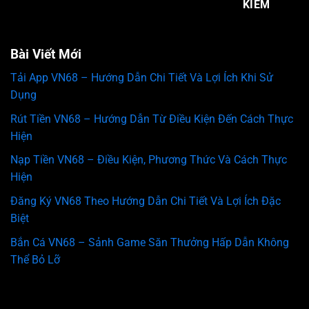
KIẾM
Bài Viết Mới
Tải App VN68 – Hướng Dẫn Chi Tiết Và Lợi Ích Khi Sử
Dụng
Rút Tiền VN68 – Hướng Dẫn Từ Điều Kiện Đến Cách Thực
Hiện
Nạp Tiền VN68 – Điều Kiện, Phương Thức Và Cách Thực
Hiện
Đăng Ký VN68 Theo Hướng Dẫn Chi Tiết Và Lợi Ích Đặc
Biệt
Bắn Cá VN68 – Sảnh Game Săn Thưởng Hấp Dẫn Không
Thể Bỏ Lỡ