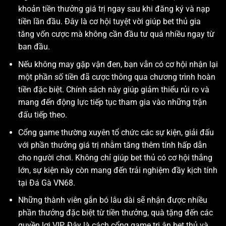
khoản tiền thưởng giá trị ngay sau khi đăng ký và nạp
tiền lần đầu. Đây là cơ hội tuyệt vời giúp bet thủ gia
tăng vốn cược mà không cần đầu tư quá nhiều ngay từ
ban đầu.
Nếu không may gặp vận đen, bạn vẫn có cơ hội nhận lại
một phần số tiền đã cược thông qua chương trình hoàn
tiền đặc biệt. Chính sách này giúp giảm thiểu rủi ro và
mang đến động lực tiếp tục tham gia vào những trận
đấu tiếp theo.
Cổng game thường xuyên tổ chức các sự kiện, giải đấu
với phần thưởng giá trị nhằm tăng thêm tính hấp dẫn
cho người chơi. Không chỉ giúp bet thủ có cơ hội thắng
lớn, sự kiện này còn mang đến trải nghiệm đầy kịch tính
tại Đá Gà VN68.
Những thành viên gắn bó lâu dài sẽ nhận được nhiều
phần thưởng đặc biệt từ tiền thưởng, quà tặng đến các
quyền lợi VIP. Đây là cách cổng game tri ân bet thủ và