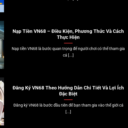
Nạp Tiền VN68 – Điều Kiện, Phương Thức Và Cách
Thực Hiện
Nạp tiền VN68 là bước quan trọng để người chơi có thể tham gia
cá [...]
Đăng Ký VN68 Theo Hướng Dẫn Chi Tiết Và Lợi Ích
Đặc Biệt
Đăng ký VN68 là bước đầu tiên để bạn tham gia vào thế giới cá
[...]