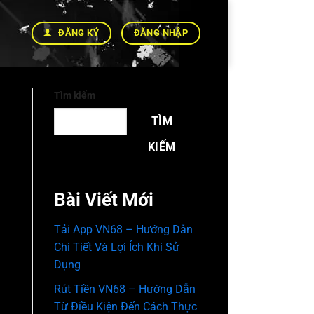
ĐĂNG KÝ
ĐĂNG NHẬP
Tìm kiếm
TÌM
KIẾM
Bài Viết Mới
Tải App VN68 – Hướng Dẫn
Chi Tiết Và Lợi Ích Khi Sử
Dụng
Rút Tiền VN68 – Hướng Dẫn
Từ Điều Kiện Đến Cách Thực