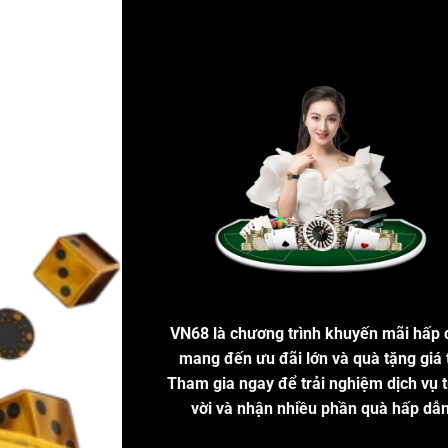
VN68 là chương trình khuyến mãi hấp 
mang đến ưu đãi lớn và quà tặng giá t
Tham gia ngay để trải nghiệm dịch vụ t
vời và nhận nhiều phần quà hấp dẫn