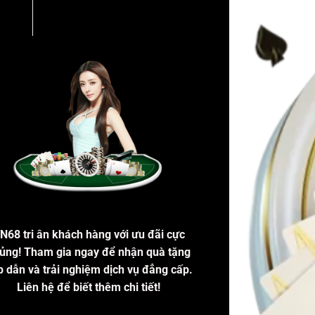
N68 tri ân khách hàng với ưu đãi cực
ủng! Tham gia ngay để nhận quà tặng
p dẫn và trải nghiệm dịch vụ đẳng cấp.
Liên hệ để biết thêm chi tiết!